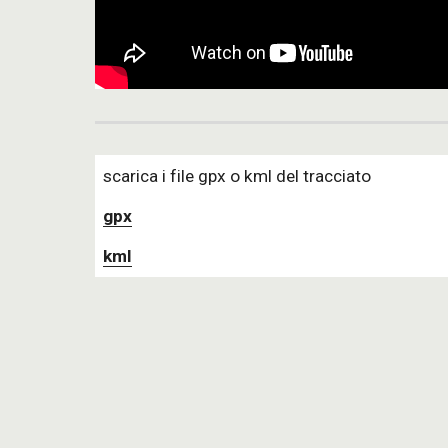
scarica i file gpx o kml del tracciato 
gpx
kml