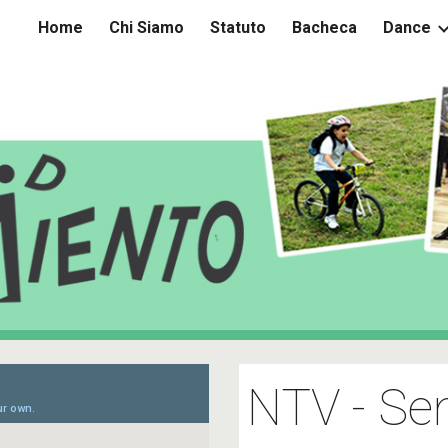
Home
Chi Siamo
Statuto
Bacheca
Dance
ip to main content
Skip to navigat
NTV - Sent