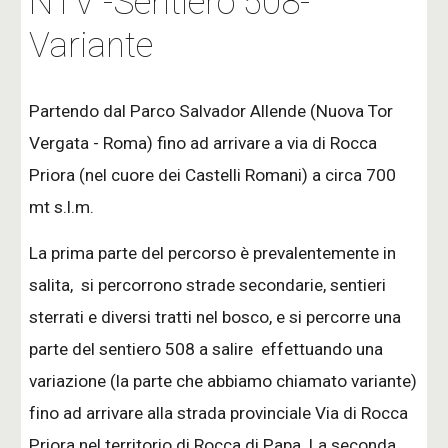
NTV -
Sentiero 508-
Variante
Partendo dal Parco Salvador Allende (Nuova Tor 
Vergata - Roma) fino ad arrivare a via di Rocca 
Priora (nel cuore dei Cas
telli Romani) a circa 700 
mt s.l.m.
La prima parte del percorso è prevalentemente in 
salita,  si percorrono strade secondarie, sentieri 
sterrati e
 diversi
 tratti nel bosco,
 e si percorre una
parte del sentiero 508 a salire
  effettuando una 
variazione (la parte che abbiamo chiamato variante) 
fino ad arrivare alla strada provinciale Via di Rocca 
Priora nel territorio di Rocca di Papa
. La seconda 