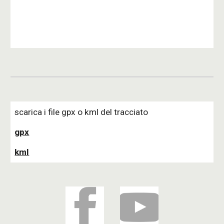
scarica i file gpx o kml del tracciato 
gpx
kml